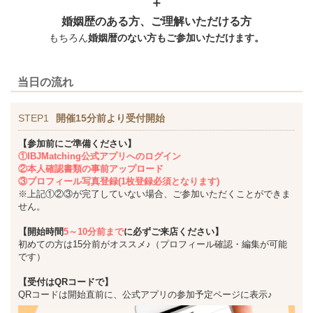
＋
婚姻歴のある方、ご理解いただける方
もちろん
婚姻暦のない方もご参加いただけます。
当日の流れ
STEP1
開催15分前より受付開始
【参加前にご準備ください】
①IBJMatching公式アプリへのログイン
②本人確認書類の事前アップロード
③プロフィール写真登録(1枚登録必須となります)
※上記①②③が完了していない場合、ご参加いただくことができま
せん。
【開始時間
5～10分前まで
に必ずご来店ください】
初めての方は15分前がオススメ♪（プロフィール確認・編集が可能
です）
【受付はQRコードで】
QRコードは開始直前に、公式アプリの参加予定ページに表示♪