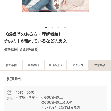
1
2
3
4
《婚姻歴のある方・理解者編》
子供の手が離れているなどの男女
個室6対6
婚姻歴理解者
参加条件
企画詳細
当日の流れ
アクセス
注意事項
参加条件
40代・50代
＜年収・学歴＞ ①600万円以上
男性
②550万円以上＆大卒
※いずれかに当てはまる方