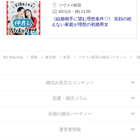
ツヴァイ町田
8/11(火・祝) 11:00
《結婚相手に望む理想条件♡》 笑顔の絶
えない家庭が理想の初婚男女
IBJ Matching
関東
東京都
町田
ツヴァイ町田の婚活パーティー
《
婚活お役立ちコンテンツ
恋愛・婚活コラム
全国の婚活パーティー
運営者情報