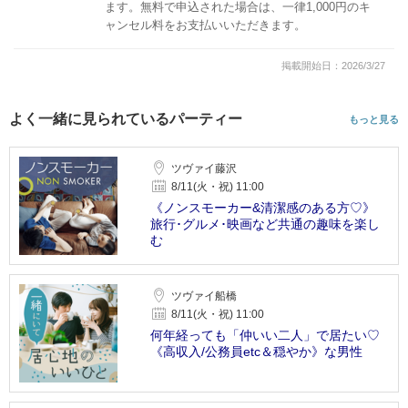
ます。無料で申込された場合は、一律1,000円のキ
ャンセル料をお支払いいただきます。
掲載開始日：2026/3/27
よく一緒に見られているパーティー
もっと見る
ツヴァイ藤沢
8/11(火・祝) 11:00
《ノンスモーカー&清潔感のある方♡》
旅行･グルメ･映画など共通の趣味を楽し
む
ツヴァイ船橋
8/11(火・祝) 11:00
何年経っても「仲いい二人」で居たい♡
《高収入/公務員etc＆穏やか》な男性