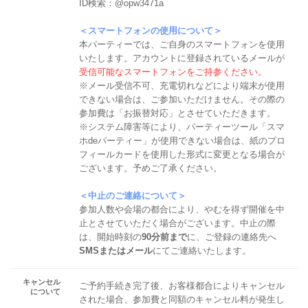
ID検索：@opw3471a
＜スマートフォンの使用について＞
本パーティーでは、ご自身のスマートフォンを使用
いたします。アカウントに登録されているメールが
受信可能なスマートフォンをご持参ください。
※メール受信不可、充電切れなどにより端末が使用
できない場合は、ご参加いただけません。その際の
参加費は「お振替対応」とさせていただきます。
※システム障害等により、パーティーツール「スマ
ホdeパーティー」が使用できない場合は、紙のプロ
フィールカードを使用した形式に変更となる場合が
ございます。予めご了承ください。
＜中止のご連絡について＞
参加人数や会場の都合により、やむを得ず開催を中
止とさせていただく場合がございます。中止の際
は、開始時刻の
90分前まで
に、ご登録の連絡先へ
SMSまたはメール
にてご連絡いたします。
キャンセル
ご予約手続き完了後、お客様都合によりキャンセル
について
された場合、参加費と同額のキャンセル料が発生し