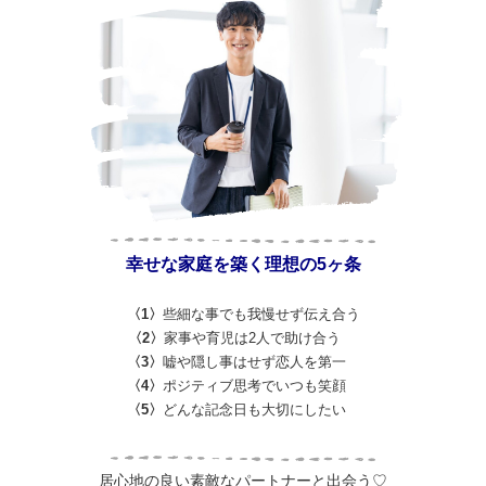
幸せな家庭を築く理想の5ヶ条
〈1〉
些細な事でも我慢せず伝え合う
〈2〉
家事や育児は2人で助け合う
〈3〉
嘘や隠し事はせず恋人を第一
〈4〉
ポジティブ思考でいつも笑顔
〈5〉
どんな記念日も大切にしたい
居心地の良い素敵なパートナーと出会う♡