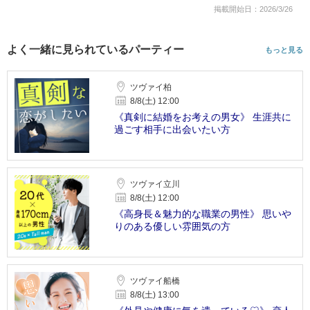
掲載開始日：2026/3/26
よく一緒に見られているパーティー
もっと見る
ツヴァイ柏
8/8(土) 12:00
《真剣に結婚をお考えの男女》 生涯共に
過ごす相手に出会いたい方
ツヴァイ立川
8/8(土) 12:00
《高身長＆魅力的な職業の男性》 思いや
りのある優しい雰囲気の方
ツヴァイ船橋
8/8(土) 13:00