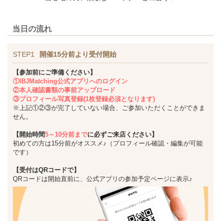
当日の流れ
STEP1
開催15分前より受付開始
【参加前にご準備ください】
①IBJMatching公式アプリへのログイン
②本人確認書類の事前アップロード
③プロフィール写真登録(1枚登録必須となります)
※上記①②③が完了していない場合、ご参加いただくことができま
せん。
【開始時間
5～10分前まで
に必ずご来店ください】
初めての方は15分前がオススメ♪（プロフィール確認・編集が可能
です）
【受付はQRコードで】
QRコードは開始直前に、公式アプリの参加予定ページに表示♪