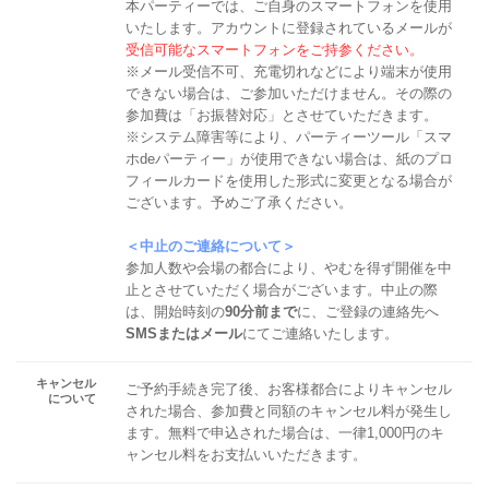
本パーティーでは、ご自身のスマートフォンを使用
いたします。アカウントに登録されているメールが
受信可能なスマートフォンをご持参ください。
※メール受信不可、充電切れなどにより端末が使用
できない場合は、ご参加いただけません。その際の
参加費は「お振替対応」とさせていただきます。
※システム障害等により、パーティーツール「スマ
ホdeパーティー」が使用できない場合は、紙のプロ
フィールカードを使用した形式に変更となる場合が
ございます。予めご了承ください。
＜中止のご連絡について＞
参加人数や会場の都合により、やむを得ず開催を中
止とさせていただく場合がございます。中止の際
は、開始時刻の
90分前まで
に、ご登録の連絡先へ
SMSまたはメール
にてご連絡いたします。
キャンセル
ご予約手続き完了後、お客様都合によりキャンセル
について
された場合、参加費と同額のキャンセル料が発生し
ます。無料で申込された場合は、一律1,000円のキ
ャンセル料をお支払いいただきます。