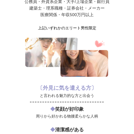
公務員・外資系企業・大手/上場企業・銀行員
建築士・理系職種・証券会社・メーカー
医療関係・年収500万円以上
上記いずれかのエリート男性限定
〔外見に気を遣える方〕
と言われる魅力的な方と出会う
◆
笑顔が好印象
周りから好かれる物腰柔らかな人柄
◆
清潔感がある