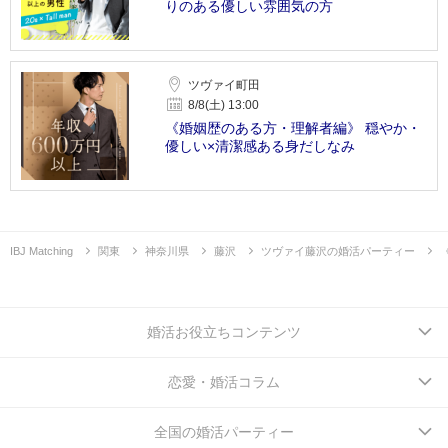
りのある優しい雰囲気の方
ツヴァイ町田
8/8(土) 13:00
《婚姻歴のある方・理解者編》 穏やか・
優しい×清潔感ある身だしなみ
IBJ Matching
関東
神奈川県
藤沢
ツヴァイ藤沢の婚活パーティー
婚活お役立ちコンテンツ
恋愛・婚活コラム
全国の婚活パーティー