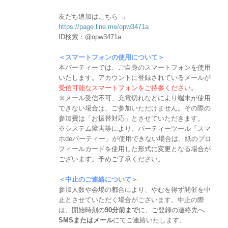
友だち追加はこちら →
https://page.line.me/opw3471a
ID検索：@opw3471a
＜スマートフォンの使用について＞
本パーティーでは、ご自身のスマートフォンを使用
いたします。アカウントに登録されているメールが
受信可能なスマートフォンをご持参ください。
※メール受信不可、充電切れなどにより端末が使用
できない場合は、ご参加いただけません。その際の
参加費は「お振替対応」とさせていただきます。
※システム障害等により、パーティーツール「スマ
ホdeパーティー」が使用できない場合は、紙のプロ
フィールカードを使用した形式に変更となる場合が
ございます。予めご了承ください。
＜中止のご連絡について＞
参加人数や会場の都合により、やむを得ず開催を中
止とさせていただく場合がございます。中止の際
は、開始時刻の
90分前まで
に、ご登録の連絡先へ
SMSまたはメール
にてご連絡いたします。