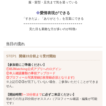
服・髪型・足先まで気を遣っている
◆
愛情表現ができる
「すきだよ」「ありがとう」を言葉にできる
見た目も素敵な方が多いのが特徴♪
当日の流れ
STEP1
開催15分前より受付開始
【参加前にご準備ください】
①IBJMatching公式アプリへのログイン
②本人確認書類の事前アップロード
③プロフィール写真登録(1枚登録必須となります)
※上記①②③が完了していない場合、ご参加いただくことができま
せん。
【開始時間
5～10分前まで
に必ずご来店ください】
初めての方は15分前がオススメ♪（プロフィール確認・編集が可能
です）