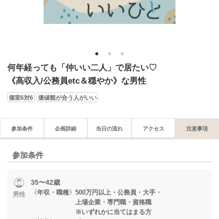
1
2
3
何年経っても「仲いい二人」で居たい♡
《高収入/公務員etc＆穏やか》な男性
個室6対6
価値観が合う人がいい
参加条件
企画詳細
当日の流れ
アクセス
注意事項
参加条件
35〜42歳
〈年収・職種〉500万円以上・公務員・大手・
男性
上場企業・専門職・資格職
※いずれかに当てはまる方