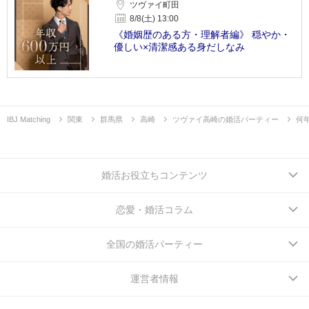
ツヴァイ町田
8/8(土) 13:00
《婚姻歴のある方・理解者編》 穏やか・
優しい×清潔感ある身だしなみ
IBJ Matching
関東
群馬県
高崎
ツヴァイ高崎の婚活パーティー
何
婚活お役立ちコンテンツ
恋愛・婚活コラム
全国の婚活パーティー
運営者情報