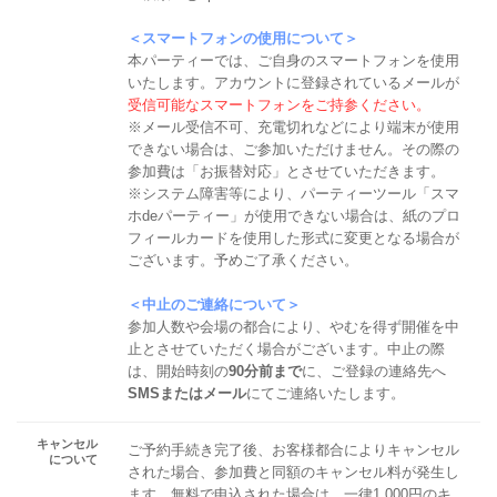
＜スマートフォンの使用について＞
本パーティーでは、ご自身のスマートフォンを使用
いたします。アカウントに登録されているメールが
受信可能なスマートフォンをご持参ください。
※メール受信不可、充電切れなどにより端末が使用
できない場合は、ご参加いただけません。その際の
参加費は「お振替対応」とさせていただきます。
※システム障害等により、パーティーツール「スマ
ホdeパーティー」が使用できない場合は、紙のプロ
フィールカードを使用した形式に変更となる場合が
ございます。予めご了承ください。
＜中止のご連絡について＞
参加人数や会場の都合により、やむを得ず開催を中
止とさせていただく場合がございます。中止の際
は、開始時刻の
90分前まで
に、ご登録の連絡先へ
SMSまたはメール
にてご連絡いたします。
キャンセル
ご予約手続き完了後、お客様都合によりキャンセル
について
された場合、参加費と同額のキャンセル料が発生し
ます。無料で申込された場合は、一律1,000円のキ