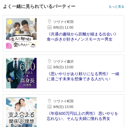
よく一緒に見られているパーティー
もっと見る
ツヴァイ町田
8/9(日) 11:00
《共通の趣味から距離が縮まる出会い》
食べ歩きが好き×ノンスモーカー男女
ツヴァイ藤沢
8/9(日) 13:00
《思いやりがあり頼りになる男性》 一緒
に過ごす未来を想像できる人がいい
ツヴァイ町田
8/9(日) 13:00
《年収600万円以上の男性》 思いやりを
忘れない、そんな夫婦に憧れる男女