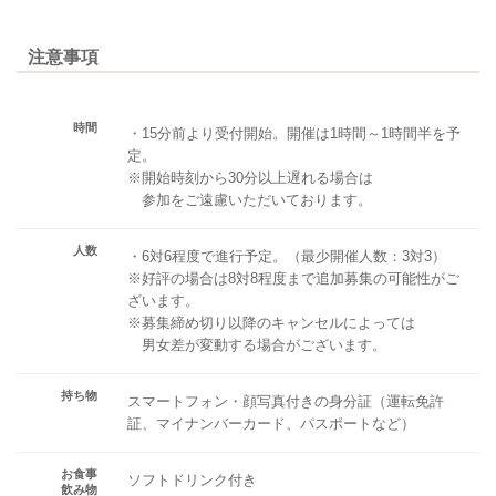
注意事項
時間
・15分前より受付開始。開催は1時間～1時間半を予
定。
※開始時刻から30分以上遅れる場合は
参加をご遠慮いただいております。
人数
・6対6程度で進行予定。（最少開催人数：3対3）
※好評の場合は8対8程度まで追加募集の可能性がご
ざいます。
※募集締め切り以降のキャンセルによっては
男女差が変動する場合がございます。
持ち物
スマートフォン・顔写真付きの身分証（運転免許
証、マイナンバーカード、パスポートなど）
お食事
ソフトドリンク付き
飲み物