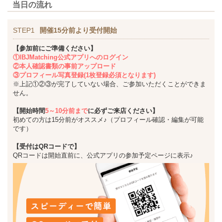
当日の流れ
STEP1
開催15分前より受付開始
【参加前にご準備ください】
①IBJMatching公式アプリへのログイン
②本人確認書類の事前アップロード
③プロフィール写真登録(1枚登録必須となります)
※上記①②③が完了していない場合、ご参加いただくことができま
せん。
【開始時間
5～10分前まで
に必ずご来店ください】
初めての方は15分前がオススメ♪（プロフィール確認・編集が可能
です）
【受付はQRコードで】
QRコードは開始直前に、公式アプリの参加予定ページに表示♪