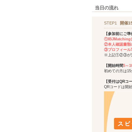
当日の流れ
STEP1
開催1
【参加前にご準
①IBJMatch
②本人確認書類
③プロフィール
※上記①②③が
【開始時間
5～
初めての方は1
【受付はQRコ
QRコードは開