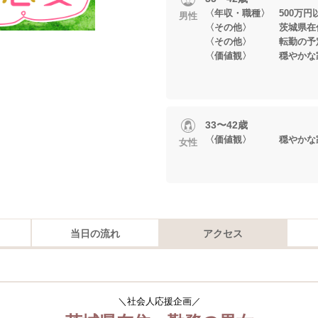
〈年収・職種〉 500万円
男性
〈その他〉 茨城県在住
〈その他〉 転勤の予
〈価値観〉 穏やかな
33〜42歳
〈価値観〉 穏やかな
女性
当日の流れ
アクセス
＼社会人応援企画
／