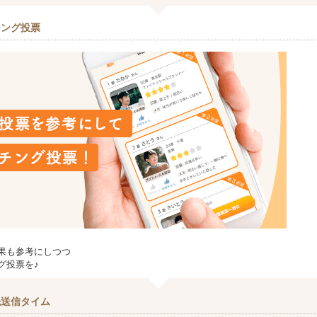
チング投票
果も参考にしつつ
グ投票を♪
先送信タイム