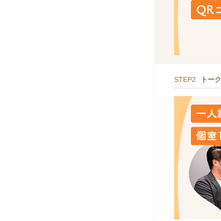
STEP2
トー