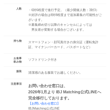
人数
・6対6程度で進行予定。（最少開催人数：3対3）
※好評の場合は8対8程度まで追加募集の可能性がご
ざいます。
※募集締め切り以降のキャンセルによっては
男女差が変動する場合がございます。
持ち物
スマートフォン・顔写真付きの身分証（運転免許
証、マイナンバーカード、パスポートなど）
お食事
ソフトドリンク付き
飲み物
服装
清潔感のある服装でお越しください。
注意事項
お問い合わせ窓口は、
2026年1月より IBJ Matching公式LINEへ
完全移行しております。
【お問い合わせ窓口】
IBJMatching公式LINE