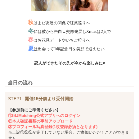
秋
はまだ友達の関係で紅葉巡りへ
冬
には彼から告白→交際発展しXmasは2人で
春
はお花見デートやいちご狩りへ
夏
は出会って1年記念日を笑顔で迎えたい
恋人ができたその先が今から楽しみに♥
当日の流れ
STEP1
開催15分前より受付開始
【参加前にご準備ください】
①IBJMatching公式アプリへのログイン
②本人確認書類の事前アップロード
③プロフィール写真登録(1枚登録必須となります)
※上記①②③が完了していない場合、ご参加いただくことができま
せん。