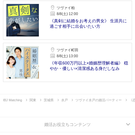
ツヴァイ柏
8/8(土) 12:00
《真剣に結婚をお考えの男女》 生涯共に
過ごす相手に出会いたい方
ツヴァイ町田
8/8(土) 13:00
《年収600万円以上×婚姻歴理解者編》 穏
やか・優しい×清潔感ある身だしなみ
IBJ Matching
関東
茨城県
水戸
ツヴァイ水戸の婚活パーティー
《
婚活お役立ちコンテンツ