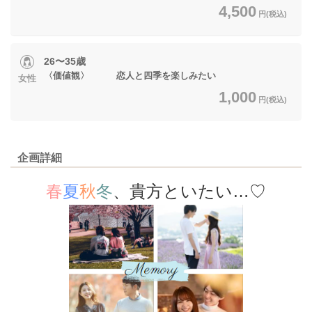
4,500
円(税込)
26〜35歳
〈価値観〉 恋人と四季を楽しみたい
女性
1,000
円(税込)
企画詳細
春
夏
秋
冬
、貴方といたい…♡