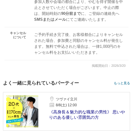
参加人数や会場の都合により、やむを得ず開催を中
止とさせていただく場合がございます。中止の際
は、開始時刻の
90分前まで
に、ご登録の連絡先へ
SMSまたはメール
にてご連絡いたします。
キャンセル
ご予約手続き完了後、お客様都合によりキャンセル
について
された場合、参加費と同額のキャンセル料が発生し
ます。無料で申込された場合は、一律1,000円のキ
ャンセル料をお支払いいただきます。
掲載開始日：2026/3/20
よく一緒に見られているパーティー
もっと見る
ツヴァイ立川
8/8(土) 12:00
《高身長＆魅力的な職業の男性》 思いや
りのある優しい雰囲気の方