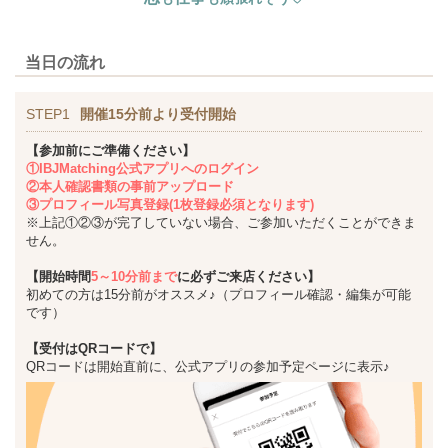
当日の流れ
STEP1
開催15分前より受付開始
【参加前にご準備ください】
①IBJMatching公式アプリへのログイン
②本人確認書類の事前アップロード
③プロフィール写真登録(1枚登録必須となります)
※上記①②③が完了していない場合、ご参加いただくことができま
せん。
【開始時間
5～10分前まで
に必ずご来店ください】
初めての方は15分前がオススメ♪（プロフィール確認・編集が可能
です）
【受付はQRコードで】
QRコードは開始直前に、公式アプリの参加予定ページに表示♪