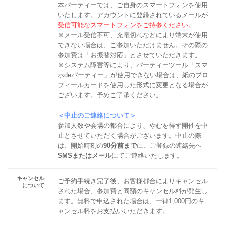
本パーティーでは、ご自身のスマートフォンを使用
いたします。アカウントに登録されているメールが
受信可能なスマートフォンをご持参ください。
※メール受信不可、充電切れなどにより端末が使用
できない場合は、ご参加いただけません。その際の
参加費は「お振替対応」とさせていただきます。
※システム障害等により、パーティーツール「スマ
ホdeパーティー」が使用できない場合は、紙のプロ
フィールカードを使用した形式に変更となる場合が
ございます。予めご了承ください。
＜中止のご連絡について＞
参加人数や会場の都合により、やむを得ず開催を中
止とさせていただく場合がございます。中止の際
は、開始時刻の
90分前まで
に、ご登録の連絡先へ
SMSまたはメール
にてご連絡いたします。
キャンセル
ご予約手続き完了後、お客様都合によりキャンセル
について
された場合、参加費と同額のキャンセル料が発生し
ます。無料で申込された場合は、一律1,000円のキ
ャンセル料をお支払いいただきます。