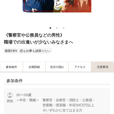
1
2
3
《警察官や公務員などの男性》
職場での出逢いが少ないみなさまへ
個室6対6
恋も仕事も頑張りたい
参加条件
企画詳細
当日の流れ
アクセス
注意事項
参加条件
30〜39歳
＜年収・職種＞ 警察官・自衛官・消防士・公務員・
男性
営業職・理系職・年収500万円以上
※いずれかに当てはまる方