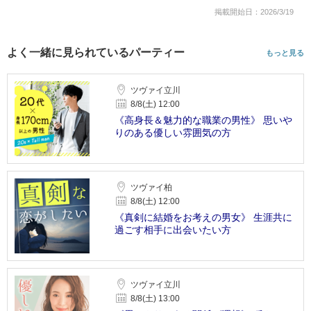
掲載開始日：2026/3/19
よく一緒に見られているパーティー
もっと見る
ツヴァイ立川
8/8(土) 12:00
《高身長＆魅力的な職業の男性》 思いや
りのある優しい雰囲気の方
ツヴァイ柏
8/8(土) 12:00
《真剣に結婚をお考えの男女》 生涯共に
過ごす相手に出会いたい方
ツヴァイ立川
8/8(土) 13:00