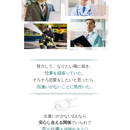
努力して、なりたい職に就き、
仕
事を頑張っていた。
そろそろ恋愛をしたいと思ったら、
出
逢いがないことに気付いた...
出逢いが少ない2人なら
安心
し合える関係
でいられて
恋
仕事
も
も頑張れそう♡