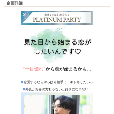
企画詳細
"
一目惚れ
"
から恋が始まるかも…
■
恋愛するならやっぱり相手にドキドキしたい♡
■
外見が好みの方じゃないと好きになれない！