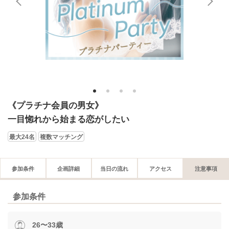
1
2
3
4
《プラチナ会員の男女》
一目惚れから始まる恋がしたい
最大24名
複数マッチング
参加条件
企画詳細
当日の流れ
アクセス
注意事項
参加条件
26〜33歳