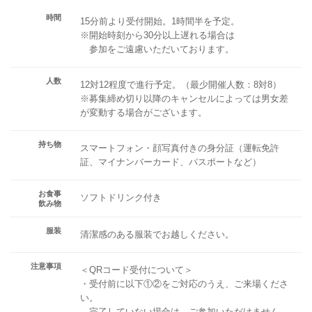
時間
15分前より受付開始。1時間半を予定。
※開始時刻から30分以上遅れる場合は
参加をご遠慮いただいております。
人数
12対12程度で進行予定。（最少開催人数：8対8）
※募集締め切り以降のキャンセルによっては男女差
が変動する場合がございます。
持ち物
スマートフォン・顔写真付きの身分証（運転免許
証、マイナンバーカード、パスポートなど）
お食事
ソフトドリンク付き
飲み物
服装
清潔感のある服装でお越しください。
注意事項
＜QRコード受付について＞
・受付前に以下①②をご対応のうえ、ご来場くださ
い。
完了していない場合は、ご参加いただけません。