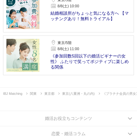
東京/5階
8/8(土) 10:00
結婚相談所がちょっと気になる方へ 【マ
ッチングあり！無料トライアル】
東京/5階
8/8(土) 11:00
《参加回数5回以下の婚活ビギナーの女
性》 ふたりで笑ってポジティブに楽しめ
る関係
IBJ Matching
関東
東京都
東京(八重洲・丸の内)
《プラチナ会員の男女
婚活お役立ちコンテンツ
恋愛・婚活コラム