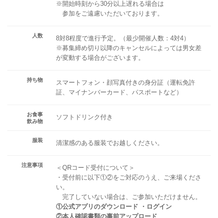
※開始時刻から30分以上遅れる場合は
参加をご遠慮いただいております。
人数
8対8程度で進行予定。（最少開催人数：4対4）
※募集締め切り以降のキャンセルによっては男女差
が変動する場合がございます。
持ち物
スマートフォン・顔写真付きの身分証（運転免許
証、マイナンバーカード、パスポートなど）
お食事
ソフトドリンク付き
飲み物
服装
清潔感のある服装でお越しください。
注意事項
＜QRコード受付について＞
・受付前に以下①②をご対応のうえ、ご来場くださ
い。
完了していない場合は、ご参加いただけません。
①公式アプリのダウンロード ・ログイン
②本人確認書類の事前アップロード