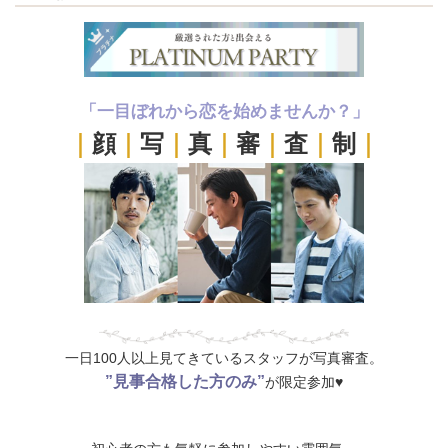
「一目ぼれから恋を始めませんか？」
｜
顔
｜
写
｜
真
｜
審
｜
査
｜
制
｜
一日100人以上見てきているスタッフが写真審査。
”見事合格した方のみ”
が限定参加♥