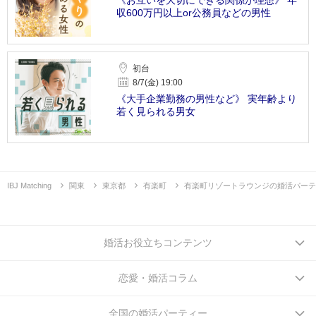
《お互いを大切にできる関係が理想》 年
収600万円以上or公務員などの男性
初台
8/7(金) 19:00
《大手企業勤務の男性など》 実年齢より
若く見られる男女
IBJ Matching
関東
東京都
有楽町
有楽町リゾートラウンジの婚活パーテ
婚活お役立ちコンテンツ
恋愛・婚活コラム
全国の婚活パーティー