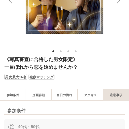
1
2
3
4
《写真審査に合格した男女限定》
一目ぼれから恋を始めませんか？
男女最大16名
複数マッチング
参加条件
企画詳細
当日の流れ
アクセス
注意事項
参加条件
40代・50代