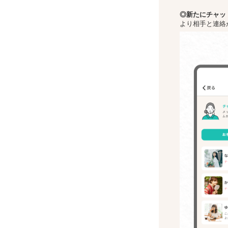
◎新た
にチャッ
より相手と連絡