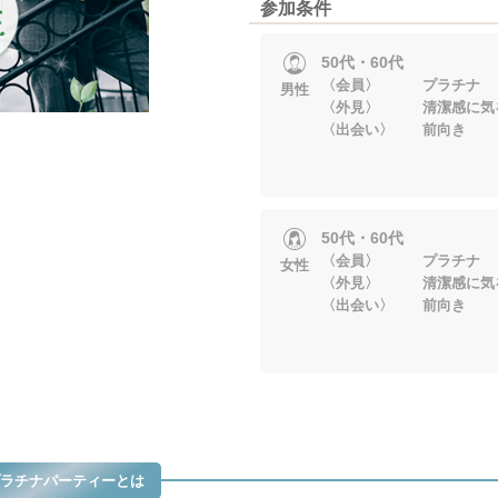
参加条件
50代・60代
〈会員〉 プラチナ
男性
〈外見〉 清潔感に気
〈出会い〉 前向き
50代・60代
〈会員〉 プラチナ
女性
〈外見〉 清潔感に気
〈出会い〉 前向き
ラチナパーティーとは