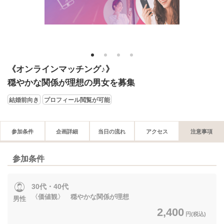
1
2
3
4
《オンラインマッチング♪》
穏やかな関係が理想の男女を募集
結婚前向き
プロフィール閲覧が可能
参加条件
企画詳細
当日の流れ
アクセス
注意事項
参加条件
30代・40代
〈価値観〉 穏やかな関係が理想
男性
2,400
円(税込)