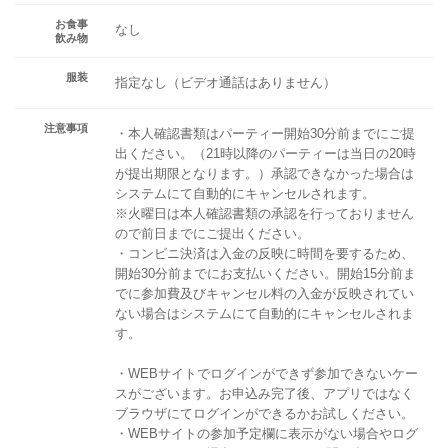
お食事
なし
飲み物
服装
指定なし（ビデオ通話はありません）
注意事項
・本人確認書類はパーティー開始30分前までにご提
出ください。（21時以降のパーティーは当日の20時
が提出期限となります。）承認できなかった場合は
システムにて自動的にキャンセルされます。
※火曜日は本人確認書類の承認を行っておりません
ので前日までにご提出ください。
・コンビニ決済は入金の反映に時間を要するため、
開始30分前までにお支払いください。開始15分前ま
でに参加費及びキャンセル料の入金が反映されてい
ない場合はシステムにて自動的にキャンセルされま
す。
・WEBサイトでログインができず参加できないケー
スがございます。お申込み完了後、アプリではなく
ブラウザにてログインができるかお試しください。
・WEBサイトの参加予定欄に表示がない場合やログ