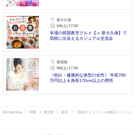
新大久保
8/8(土) 17:00
本場の韓国夜市グルメ【㏌ 新大久保】で
気軽に出会えるカジュアル交流会
新宿南
8/8(土) 17:00
《色白・健康的な体型の女性》 年収700
万円以上＆身長170cm以上の男性
IBJ Matching
関東
東京都
新宿
【新宿】オンラインの婚活パーティー