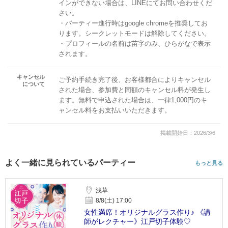
インができない場合は、LINEにてお問い合わせくだ
さい。
・パーティー進行時はgoogle chromeを推奨してお
ります。シークレットモードは解除してください。
・プロフィールの名前は苗字のみ、ひらがなで表示
されます。
キャンセル
ご予約手続き完了後、お客様都合によりキャンセル
について
された場合、参加費と同額のキャンセル料が発生し
ます。無料で申込された場合は、一律1,000円のキ
ャンセル料をお支払いいただきます。
掲載開始日：2026/3/6
よく一緒に見られているパーティー
もっと見る
浅草
8/8(土) 17:00
女性満席！オリジナルグラス作り♪ 《講
師がレクチャー》江戸切子体験♡