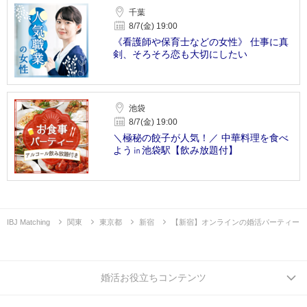
千葉
8/7(金) 19:00
《看護師や保育士などの女性》 仕事に真
剣、そろそろ恋も大切にしたい
池袋
8/7(金) 19:00
＼極秘の餃子が人気！／ 中華料理を食べ
よう㏌池袋駅【飲み放題付】
IBJ Matching
関東
東京都
新宿
【新宿】オンラインの婚活パーティー
婚活お役立ちコンテンツ