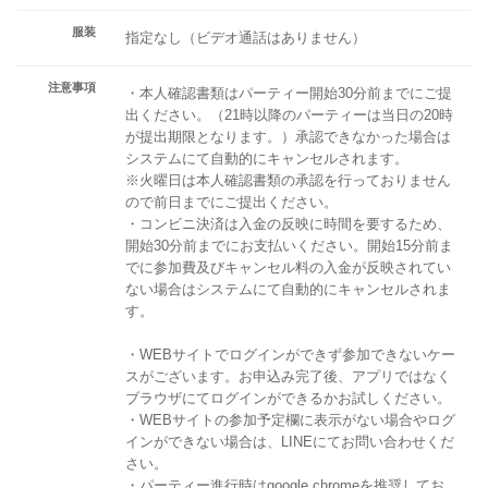
服装
指定なし（ビデオ通話はありません）
注意事項
・本人確認書類はパーティー開始30分前までにご提
出ください。（21時以降のパーティーは当日の20時
が提出期限となります。）承認できなかった場合は
システムにて自動的にキャンセルされます。
※火曜日は本人確認書類の承認を行っておりません
ので前日までにご提出ください。
・コンビニ決済は入金の反映に時間を要するため、
開始30分前までにお支払いください。開始15分前ま
でに参加費及びキャンセル料の入金が反映されてい
ない場合はシステムにて自動的にキャンセルされま
す。
・WEBサイトでログインができず参加できないケー
スがございます。お申込み完了後、アプリではなく
ブラウザにてログインができるかお試しください。
・WEBサイトの参加予定欄に表示がない場合やログ
インができない場合は、LINEにてお問い合わせくだ
さい。
・パーティー進行時はgoogle chromeを推奨してお