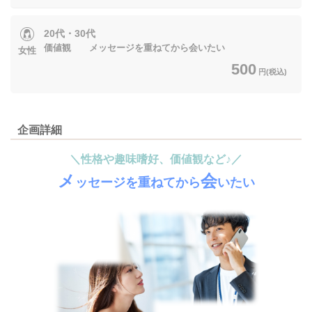
20代・30代
価値観 メッセージを重ねてから会いたい
女性
500
円(税込)
企画詳細
＼性格や趣味嗜好、価値観など♪／
メ
会
ッセージを重ねて
から
いたい