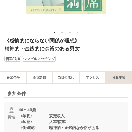
1
2
3
4
《感情的にならない関係が理想》
精神的・金銭的に余裕のある男女
個室8対8
シングルマッチング
参加条件
企画詳細
当日の流れ
アクセス
注意事項
参加条件
40〜49歳
〈年収〉 安定収入
男性
〈学歴〉 大卒/院卒
〈価値観〉 精神的・金銭的な余裕がある