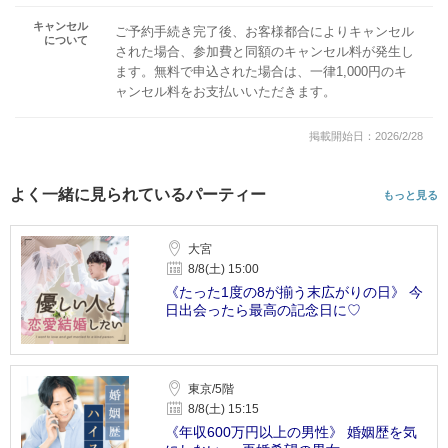
キャンセル
ご予約手続き完了後、お客様都合によりキャンセル
について
された場合、参加費と同額のキャンセル料が発生し
ます。無料で申込された場合は、一律1,000円のキ
ャンセル料をお支払いいただきます。
掲載開始日：2026/2/28
よく一緒に見られているパーティー
もっと見る
大宮
8/8(土) 15:00
《たった1度の8が揃う末広がりの日》 今
日出会ったら最高の記念日に♡
東京/5階
8/8(土) 15:15
《年収600万円以上の男性》 婚姻歴を気