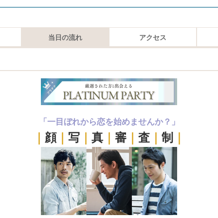
当日の流れ
アクセス
「一目ぼれから恋を始めませんか？」
｜
顔
｜
写
｜
真
｜
審
｜
査
｜
制
｜