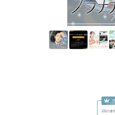
プ
1回の参