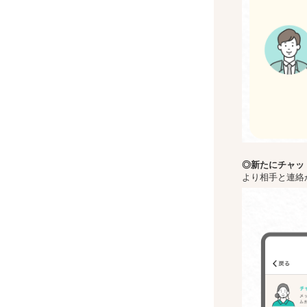
◎新た
にチャッ
より相手と連絡