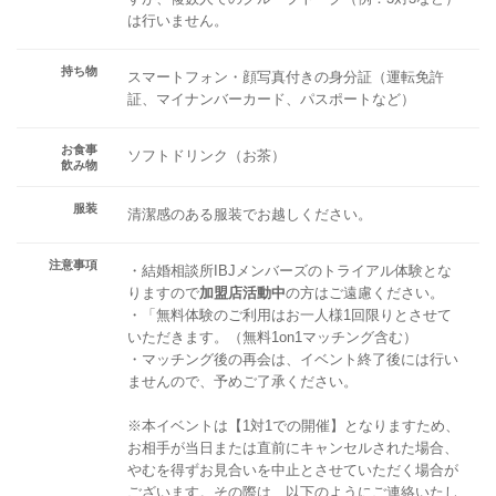
は行いません。
持ち物
スマートフォン・顔写真付きの身分証（運転免許
証、マイナンバーカード、パスポートなど）
お食事
ソフトドリンク（お茶）
飲み物
服装
清潔感のある服装でお越しください。
注意事項
・結婚相談所IBJメンバーズのトライアル体験とな
りますので
加盟店活動中
の方はご遠慮ください。
・「無料体験のご利用はお一人様1回限りとさせて
いただきます。（無料1on1マッチング含む）
・マッチング後の再会は、イベント終了後には行い
ませんので、予めご了承ください。
※本イベントは【1対1での開催】となりますため、
お相手が当日または直前にキャンセルされた場合、
やむを得ずお見合いを中止とさせていただく場合が
ございます。その際は、以下のようにご連絡いたし