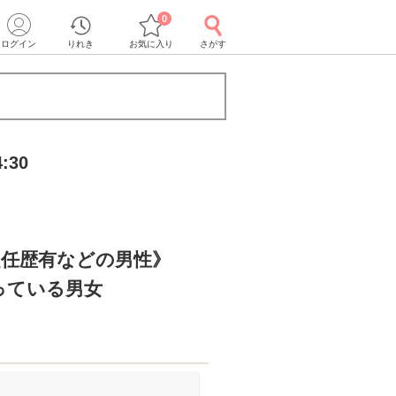
0
ログイン
りれき
お気に入り
さがす
:30
赴任歴有などの男性》
っている男女