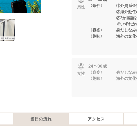
〈条件〉 ①外資系企
男性
②海外赴任の経
③2か国語以上
※いずれかに当
〈容姿〉 身だしなみ
〈趣味〉 海外の文化や
24〜30歳
〈容姿〉 身だしなみ
女性
〈趣味〉 海外の文化や
当日の流れ
アクセス