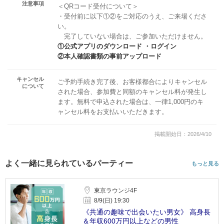
注意事項
＜QRコード受付について＞
・受付前に以下①②をご対応のうえ、ご来場くださ
い。
完了していない場合は、ご参加いただけません。
①公式アプリのダウンロード ・ログイン
②本人確認書類の事前アップロード
キャンセル
ご予約手続き完了後、お客様都合によりキャンセル
について
された場合、参加費と同額のキャンセル料が発生し
ます。無料で申込された場合は、一律1,000円のキ
ャンセル料をお支払いいただきます。
掲載開始日：2026/4/10
よく一緒に見られているパーティー
もっと見る
東京ラウンジ4F
8/9(日) 19:30
《共通の趣味で出会いたい男女》 高身長
＆年収600万円以上などの男性