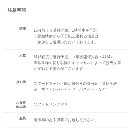
注意事項
時間
15分前より受付開始。1時間半を予定。
※開始時刻から30分以上遅れる場合は
参加をご遠慮いただいております。
人数
8対8程度で進行予定。（最少開催人数：4対4）
※募集締め切り以降のキャンセルによっては男女差
が変動する場合がございます。
持ち物
スマートフォン・顔写真付きの身分証（運転免許
証、マイナンバーカード、パスポートなど）
お食事
ソフトドリンク付き
飲み物
服装
清潔感のある服装でお越しください。