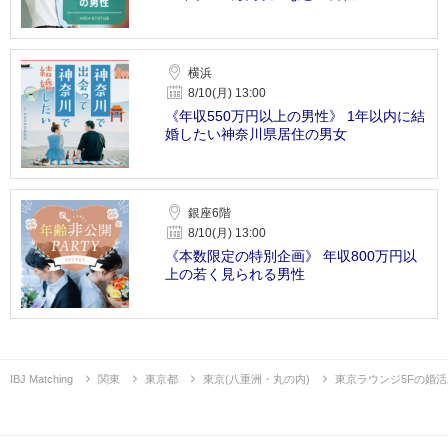
横浜
8/10(月) 13:00
《年収550万円以上の男性》 1年以内に結
婚したい神奈川県居住の男女
銀座6階
8/10(月) 13:00
《本数限定の特別企画》 年収800万円以
上の若く見られる男性
IBJ Matching
関東
東京都
東京(八重洲・丸の内)
東京ラウンジ5Fの婚