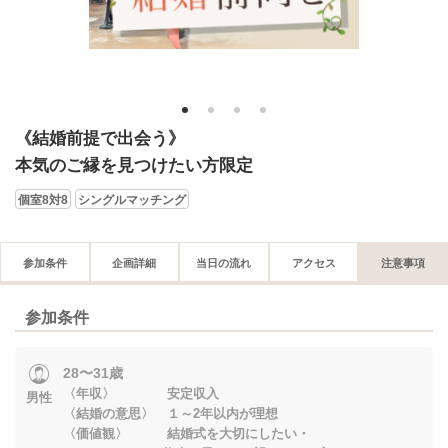
1
2
3
4
《結婚前提で出会う》
本気のご縁を見つけたい方限定
個室8対8
シングルマッチング
参加条件
企画詳細
当日の流れ
アクセス
注意事項
参加条件
28〜31歳
〈年収〉 安定収入
男性
〈結婚の意思〉 １～2年以内が理想
〈価値観〉 結婚式を大切にしたい・