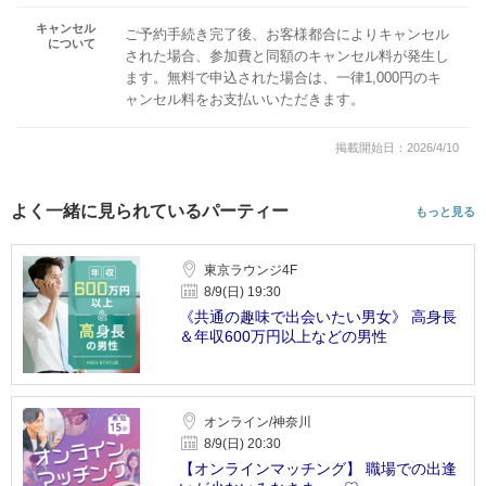
キャンセル
ご予約手続き完了後、お客様都合によりキャンセル
について
された場合、参加費と同額のキャンセル料が発生し
ます。無料で申込された場合は、一律1,000円のキ
ャンセル料をお支払いいただきます。
掲載開始日：2026/4/10
よく一緒に見られているパーティー
もっと見る
東京ラウンジ4F
8/9(日) 19:30
《共通の趣味で出会いたい男女》 高身長
＆年収600万円以上などの男性
オンライン/神奈川
8/9(日) 20:30
【オンラインマッチング】 職場での出逢