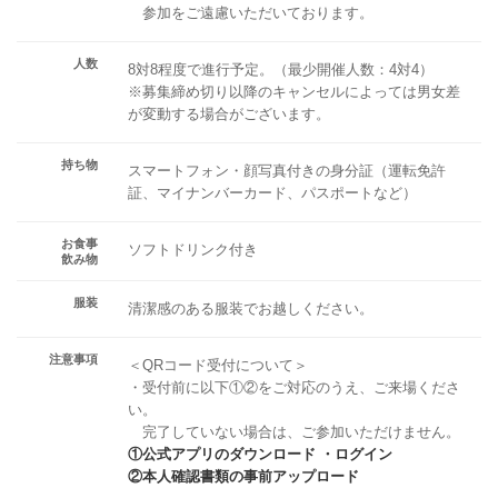
参加をご遠慮いただいております。
人数
8対8程度で進行予定。（最少開催人数：4対4）
※募集締め切り以降のキャンセルによっては男女差
が変動する場合がございます。
持ち物
スマートフォン・顔写真付きの身分証（運転免許
証、マイナンバーカード、パスポートなど）
お食事
ソフトドリンク付き
飲み物
服装
清潔感のある服装でお越しください。
注意事項
＜QRコード受付について＞
・受付前に以下①②をご対応のうえ、ご来場くださ
い。
完了していない場合は、ご参加いただけません。
①公式アプリのダウンロード ・ログイン
②本人確認書類の事前アップロード