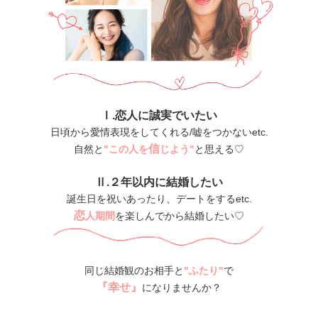
Ⅰ.恋人に誠実でいたい
日頃から愛情表現をしてくれる/嘘をつかないetc.
信
自然と
"この人を
じよう"
と思える♡
Ⅱ.２年以内に結婚したい
誕生日を祝いあったり、デートをするetc.
恋
人期間
を楽しんでから結婚したい♡
同じ結婚観のお相手と
"ふたり"
で
『幸せ』
になりませんか？