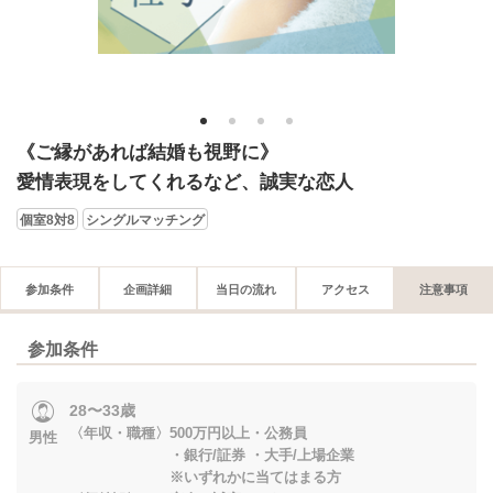
1
2
3
4
《ご縁があれば結婚も視野に》
愛情表現をしてくれるなど、誠実な恋人
個室8対8
シングルマッチング
参加条件
企画詳細
当日の流れ
アクセス
注意事項
参加条件
28〜33歳
〈年収・職種〉500万円以上・公務員
男性
・銀行/証券 ・大手/上場企業
※いずれかに当てはまる方