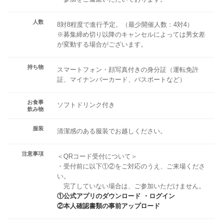
人数
8対8程度で進行予定。（最少開催人数：4対4）
※募集締め切り以降のキャンセルによっては男女差
が変動する場合がございます。
持ち物
スマートフォン・顔写真付きの身分証（運転免許
証、マイナンバーカード、パスポートなど）
お食事
ソフトドリンク付き
飲み物
服装
清潔感のある服装でお越しください。
注意事項
＜QRコード受付について＞
・受付前に以下①②をご対応のうえ、ご来場くださ
い。
完了していない場合は、ご参加いただけません。
①公式アプリのダウンロード ・ログイン
②本人確認書類の事前アップロード