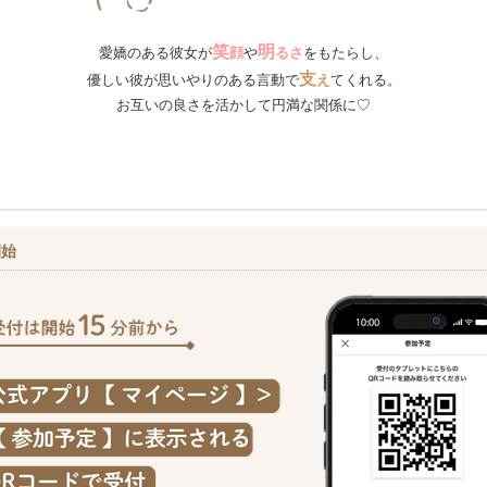
笑
明
愛嬌のある彼女が
顔
や
るさ
をもたらし、
支
優しい彼が思いやりのある言動で
え
てくれる。
お互いの良さを活かして円満な関係に♡
開始