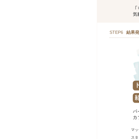
STEP6
結果
マッ
スタ