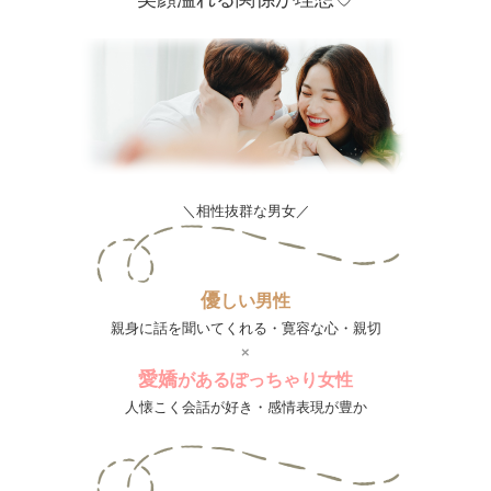
＼相性抜群な男女／
優
しい男性
親身に話を聞いてくれる・寛容な心・親切
×
愛
嬌
があるぽっちゃり女性
人懐こく会話が好き・感情表現が豊か