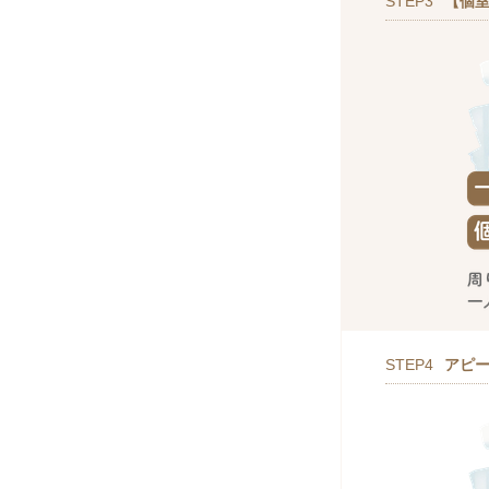
STEP3
【個室
STEP4
アピ