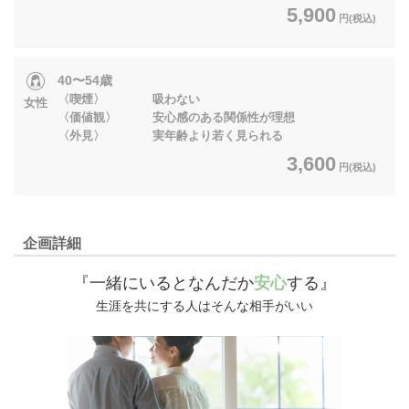
5,900
円(税込)
40〜54歳
〈喫煙〉 吸わない
女性
〈価値観〉 安心感のある関係性が理想
〈外見〉 実年齢より若く見られる
3,600
円(税込)
企画詳細
『一緒にいるとなんだか
安心
する』
生涯を共にする人はそんな相手がいい