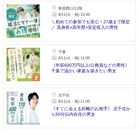
新宿西口/11階
8/11(火・祝) 10:30
＼初めての参加でも安心！27歳まで限定
／ 高身長×高学歴×安定収入の男性
千葉
8/11(火・祝) 11:00
《年収600万円以上/公務員などの男性》
千葉で温かい家庭を築きたい男女
北千住
8/11(火・祝) 11:00
《すぐに会える距離のお相手》 北千住か
ら50分以内在住の男女