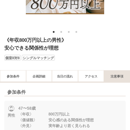
1
2
3
4
《年収800万円以上の男性》
安心できる関係性が理想
個室8対8
シングルマッチング
参加条件
企画詳細
当日の流れ
アクセス
注意事項
参加条件
47〜58歳
〈年収〉 800万円以上
男性
〈価値観〉 安心感のある関係性が理想
〈外見〉 実年齢より若く見られる