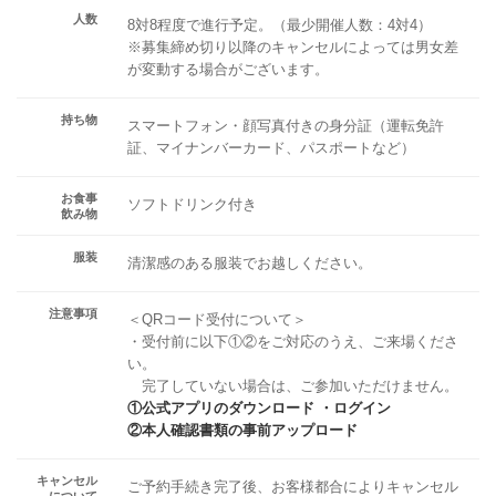
人数
8対8程度で進行予定。（最少開催人数：4対4）
※募集締め切り以降のキャンセルによっては男女差
が変動する場合がございます。
持ち物
スマートフォン・顔写真付きの身分証（運転免許
証、マイナンバーカード、パスポートなど）
お食事
ソフトドリンク付き
飲み物
服装
清潔感のある服装でお越しください。
注意事項
＜QRコード受付について＞
・受付前に以下①②をご対応のうえ、ご来場くださ
い。
完了していない場合は、ご参加いただけません。
①公式アプリのダウンロード ・ログイン
②本人確認書類の事前アップロード
キャンセル
ご予約手続き完了後、お客様都合によりキャンセル
について