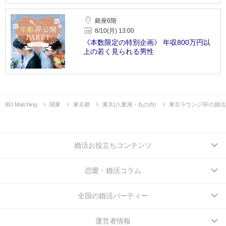
銀座6階
8/10(月) 13:00
《本数限定の特別企画》 年収800万円以
上の若く見られる男性
IBJ Matching
関東
東京都
東京(八重洲・丸の内)
東京ラウンジ5Fの婚
婚活お役立ちコンテンツ
恋愛・婚活コラム
全国の婚活パーティー
運営者情報