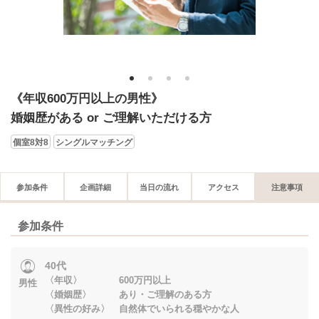
1
2
3
4
《年収600万円以上の男性》
婚姻歴がある or ご理解いただける方
個室8対8
シングルマッチング
参加条件
企画詳細
当日の流れ
アクセス
注意事項
参加条件
40代
〈年収〉 600万円以上
男性
〈婚姻歴〉 あり・ご理解のある方
〈異性の好み〉 自然体でいられる穏やかな人