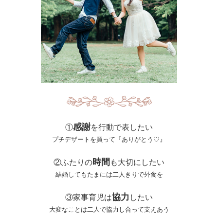
感謝
①
を行動で表したい
プチデザートを買って『ありがとう♡』
時間
②ふたりの
も大切にしたい
結婚してもたまには二人きりで外食を
協力
③家事育児は
したい
大変なことは二人で協力し合って支えあう