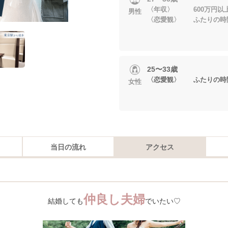
〈年収〉 600万円以
男性
〈恋愛観〉 ふたりの時
25〜33歳
〈恋愛観〉 ふたりの時
女性
当日の流れ
アクセス
仲良し夫婦
結婚しても
でいたい♡