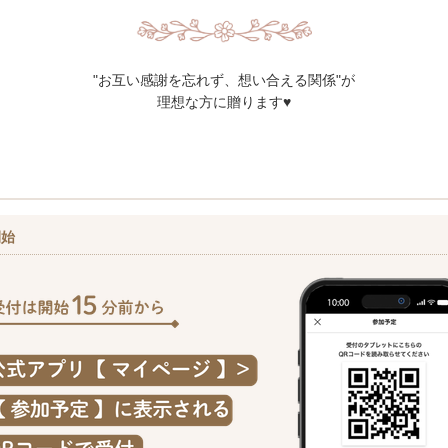
"お互い感謝を忘れず、想い合える関係"が
理想な方に贈ります♥
開始