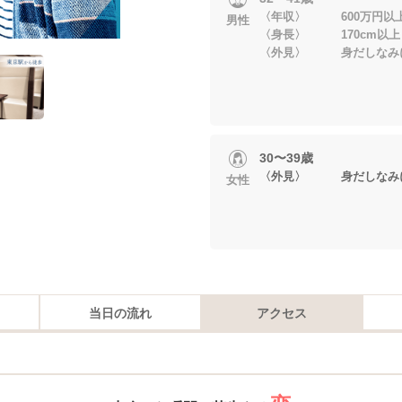
〈年収〉 600万円以
男性
〈身長〉 170cm以上
〈外見〉 身だしなみに
30〜39歳
〈外見〉 身だしなみに
女性
当日の流れ
アクセス