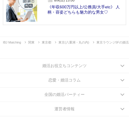
8/9(日) 13:00
《年収600万円以上/公務員/大手etc》 人
柄・容姿どちらも魅力的な男女♡
IBJ Matching
関東
東京都
東京(八重洲・丸の内)
東京ラウンジ5Fの婚
婚活お役立ちコンテンツ
恋愛・婚活コラム
全国の婚活パーティー
運営者情報