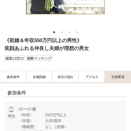
1
2
3
4
《初婚＆年収550万円以上の男性》
笑顔あふれる仲良し夫婦が理想の男女
個室12対12
複数マッチング
参加条件
企画詳細
当日の流れ
アクセス
注意事項
参加条件
32〜37歳
〈年収〉 550万円以上
男性
〈学歴〉 大卒/院卒
〈婚姻歴〉 なし（初婚）