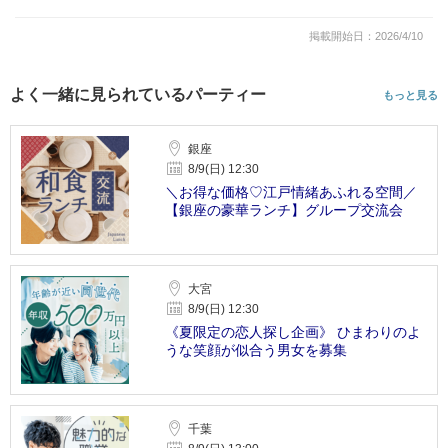
掲載開始日：2026/4/10
よく一緒に見られているパーティー
もっと見る
銀座
8/9(日) 12:30
＼お得な価格♡江戸情緒あふれる空間／
【銀座の豪華ランチ】グループ交流会
大宮
8/9(日) 12:30
《夏限定の恋人探し企画》 ひまわりのよ
うな笑顔が似合う男女を募集
千葉