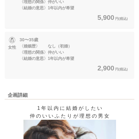
〈理想の関係〉仲がいい
〈結婚の意思〉1年以内が希望
5,900
円(税込)
30〜35歳
〈婚姻歴〉 なし（初婚）
女性
〈理想の関係〉仲がいい
〈結婚の意思〉1年以内が希望
2,900
円(税込)
企画詳細
1 年 以 内 に 結 婚 が し た い
仲 の い い ふ た り が 理 想 の 男 女