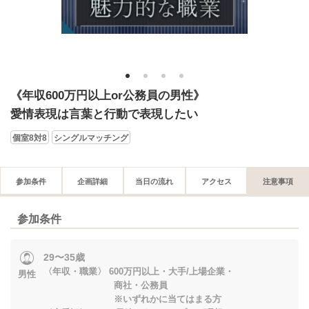
1
2
3
4
《年収600万円以上or公務員の男性》
愛情表現は言葉と行動で表現したい
個室8対8
シングルマッチング
参加条件
企画詳細
当日の流れ
アクセス
注意事項
参加条件
29〜35歳
〈年収・職業〉 600万円以上・大手/上場企業・
男性
商社・公務員
※いずれかに当てはまる方