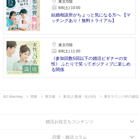
東京/5階
8/8(土) 10:00
結婚相談所がちょっと気になる方へ 【マ
ッチングあり！無料トライアル】
東京/5階
8/8(土) 11:00
《参加回数5回以下の婚活ビギナーの女
性》 ふたりで笑ってポジティブに楽しめ
る関係
IBJ Matching
関東
東京都
東京(八重洲・丸の内)
東京ラウンジ5Fの婚
婚活お役立ちコンテンツ
恋愛・婚活コラム