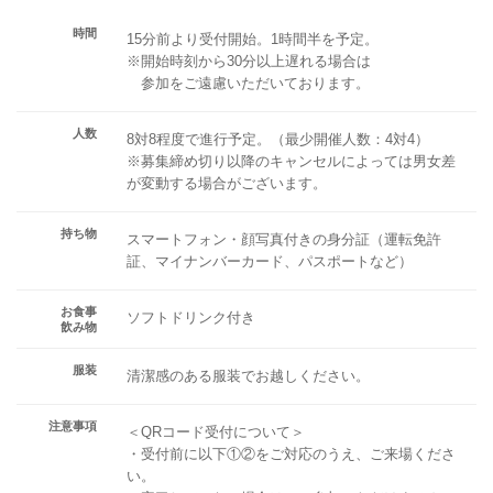
時間
15分前より受付開始。1時間半を予定。
※開始時刻から30分以上遅れる場合は
参加をご遠慮いただいております。
人数
8対8程度で進行予定。（最少開催人数：4対4）
※募集締め切り以降のキャンセルによっては男女差
が変動する場合がございます。
持ち物
スマートフォン・顔写真付きの身分証（運転免許
証、マイナンバーカード、パスポートなど）
お食事
ソフトドリンク付き
飲み物
服装
清潔感のある服装でお越しください。
注意事項
＜QRコード受付について＞
・受付前に以下①②をご対応のうえ、ご来場くださ
い。