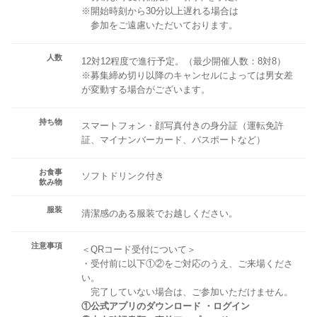
※開始時刻から30分以上遅れる場合は
参加をご遠慮いただいております。
人数
12対12程度で進行予定。（最少開催人数：8対8）
※募集締め切り以降のキャンセルによっては男女差
が変動する場合がございます。
持ち物
スマートフォン・顔写真付きの身分証（運転免許
証、マイナンバーカード、パスポートなど）
お食事
ソフトドリンク付き
飲み物
服装
清潔感のある服装でお越しください。
注意事項
＜QRコード受付について＞
・受付前に以下①②をご対応のうえ、ご来場くださ
い。
完了していない場合は、ご参加いただけません。
①公式アプリのダウンロード ・ログイン