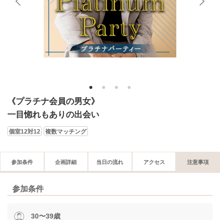
1
2
3
4
《プラチナ会員の男女》
一目惚れもありの出会い
個室12対12
複数マッチング
参加条件
企画詳細
当日の流れ
アクセス
注意事項
参加条件
30〜39歳