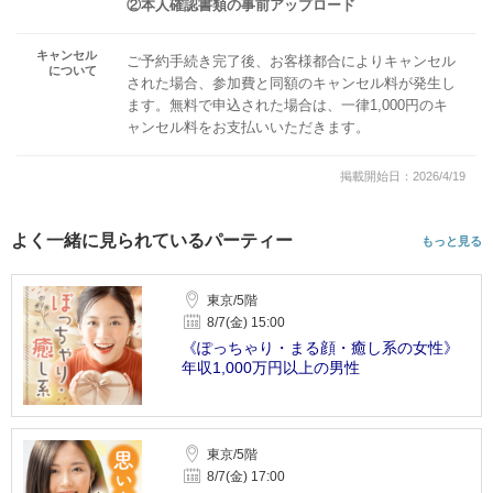
②本人確認書類の事前アップロード
キャンセル
ご予約手続き完了後、お客様都合によりキャンセル
について
された場合、参加費と同額のキャンセル料が発生し
ます。無料で申込された場合は、一律1,000円のキ
ャンセル料をお支払いいただきます。
掲載開始日：2026/4/19
よく一緒に見られているパーティー
もっと見る
東京/5階
8/7(金) 15:00
《ぽっちゃり・まる顔・癒し系の女性》
年収1,000万円以上の男性
東京/5階
8/7(金) 17:00