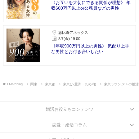
《お互いを大切にできる関係が理想》 年
収600万円以上or公務員などの男性
恵比寿アネックス
8/7(金) 19:00
《年収900万円以上の男性》 気配り上手
な男性とお付き合いしたい
IBJ Matching
関東
東京都
東京(八重洲・丸の内)
東京ラウンジ5Fの婚
婚活お役立ちコンテンツ
恋愛・婚活コラム