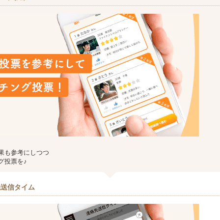
果も参考にしつつ
グ投票を♪
先送信タイム