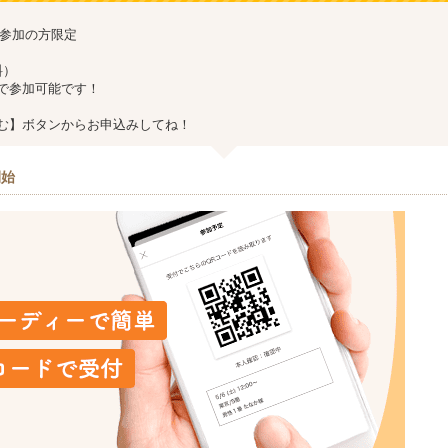
g 初参加の方限定
料）
で参加可能です！
む】ボタンからお申込みしてね！
開始