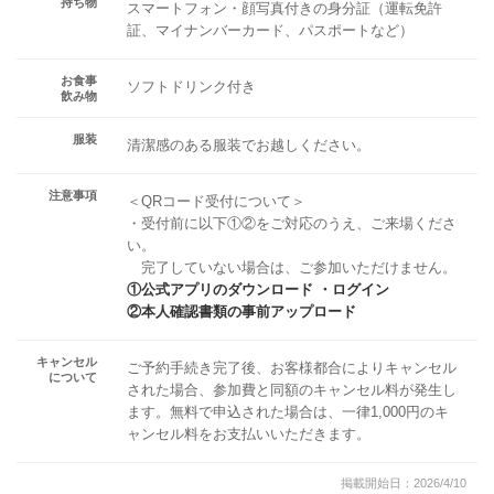
持ち物
スマートフォン・顔写真付きの身分証（運転免許
証、マイナンバーカード、パスポートなど）
お食事
ソフトドリンク付き
飲み物
服装
清潔感のある服装でお越しください。
注意事項
＜QRコード受付について＞
・受付前に以下①②をご対応のうえ、ご来場くださ
い。
完了していない場合は、ご参加いただけません。
①公式アプリのダウンロード ・ログイン
②本人確認書類の事前アップロード
キャンセル
ご予約手続き完了後、お客様都合によりキャンセル
について
された場合、参加費と同額のキャンセル料が発生し
ます。無料で申込された場合は、一律1,000円のキ
ャンセル料をお支払いいただきます。
掲載開始日：2026/4/10