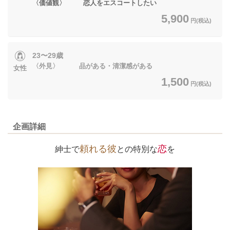
〈価値観〉 恋人をエスコートしたい
5,900
円(税込)
23〜29歳
〈外見〉 品がある・清潔感がある
女性
1,500
円(税込)
企画詳細
頼れる彼
恋
紳士で
と
の特別な
を