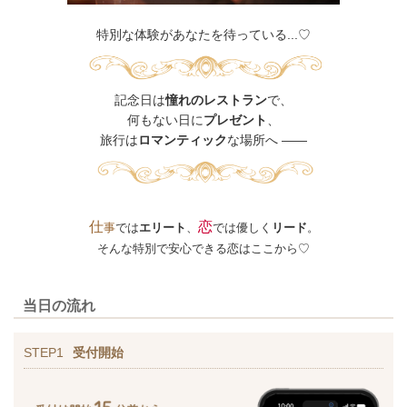
特別な体験があなたを待っている...♡
記念日は
憧れのレストラン
で、
何もない日に
プレゼント
、
旅行は
ロマンティック
な場所へ ――
仕
恋
事
では
エリート
、
では優しく
リード
。
そんな特別で安心できる恋はここから♡
当日の流れ
STEP1
受付開始