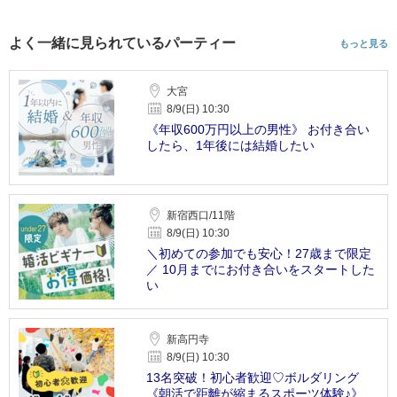
よく一緒に見られているパーティー
もっと見る
大宮
8/9(日) 10:30
《年収600万円以上の男性》 お付き合い
したら、1年後には結婚したい
新宿西口/11階
8/9(日) 10:30
＼初めての参加でも安心！27歳まで限定
／ 10月までにお付き合いをスタートした
い
新高円寺
8/9(日) 10:30
13名突破！初心者歓迎♡ボルダリング
《朝活で距離が縮まるスポーツ体験♪》