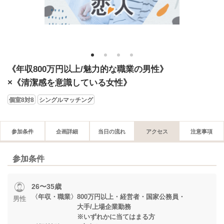
1
2
3
4
《年収800万円以上/魅力的な職業の男性》
×《清潔感を意識している女性》
個室8対8
シングルマッチング
参加条件
企画詳細
当日の流れ
アクセス
注意事項
参加条件
26〜35歳
〈年収・職業〉800万円以上・経営者・国家公務員・
男性
大手/上場企業勤務
※いずれかに当てはまる方