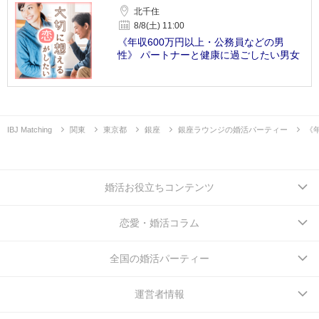
北千住
8/8(土) 11:00
《年収600万円以上・公務員などの男
性》 パートナーと健康に過ごしたい男女
IBJ Matching
関東
東京都
銀座
銀座ラウンジの婚活パーティー
《
婚活お役立ちコンテンツ
恋愛・婚活コラム
全国の婚活パーティー
運営者情報