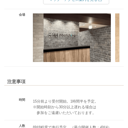
会場
注意事項
時間
15分前より受付開始。1時間半を予定。
※開始時刻から30分以上遅れる場合は
参加をご遠慮いただいております。
人数
8対8程度で進行予定。（最少開催人数：4対4）