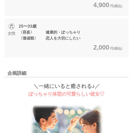
4,900
円(税込)
25〜33歳
〈容姿〉 健康的・ぽっちゃり
女性
〈価値観〉 恋人を大切にしたい
2,000
円(税込)
企画詳細
＼一緒にいると癒される♪／
ぽっちゃり体型の可愛らしい彼女♡