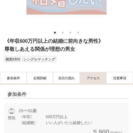
1
2
3
4
《年収600万円以上の結婚に前向きな男性》
尊敬しあえる関係が理想の男女
個室8対8
シングルマッチング
参加条件
企画詳細
当日の流れ
アクセス
注意事項
参加条件
25〜32歳
〈年収〉 600万円以上
男性
〈結婚観〉 いい人がいたら結婚したい
5,900
円(税込)