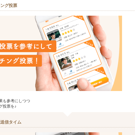
チング投票
果も参考にしつつ
グ投票を♪
先送信タイム