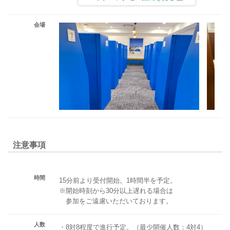
会場
注意事項
時間
15分前より受付開始。1時間半を予定。
※開始時刻から30分以上遅れる場合は
参加をご遠慮いただいております。
人数
・8対8程度で進行予定。（最少開催人数：4対4）