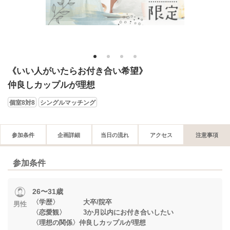
1
2
3
4
《いい人がいたらお付き合い希望》
仲良しカップルが理想
個室8対8
シングルマッチング
参加条件
企画詳細
当日の流れ
アクセス
注意事項
参加条件
26〜31歳
〈学歴〉 大卒/院卒
男性
〈恋愛観〉 3か月以内にお付き合いしたい
〈理想の関係〉仲良しカップルが理想