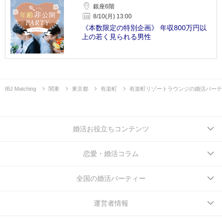
銀座6階
8/10(月) 13:00
《本数限定の特別企画》 年収800万円以
上の若く見られる男性
IBJ Matching
関東
東京都
有楽町
有楽町リゾートラウンジの婚活パーテ
婚活お役立ちコンテンツ
恋愛・婚活コラム
全国の婚活パーティー
運営者情報