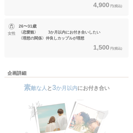
4,900
円(税込)
26〜31歳
〈恋愛観〉 3か月以内にお付き合いしたい
女性
〈理想の関係〉仲良しカップルが理想
1,500
円(税込)
企画詳細
素
3
敵な人
と
か月以内
にお付き合い