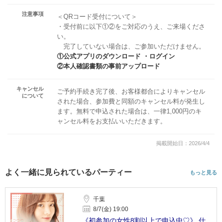
注意事項
＜QRコード受付について＞
・受付前に以下①②をご対応のうえ、ご来場くださ
い。
完了していない場合は、ご参加いただけません。
①公式アプリのダウンロード ・ログイン
②本人確認書類の事前アップロード
キャンセル
ご予約手続き完了後、お客様都合によりキャンセル
について
された場合、参加費と同額のキャンセル料が発生し
ます。無料で申込された場合は、一律1,000円のキ
ャンセル料をお支払いいただきます。
掲載開始日：2026/4/4
よく一緒に見られているパーティー
もっと見る
千葉
8/7(金) 19:00
《初参加の女性8割以上で申込中♡》 仕