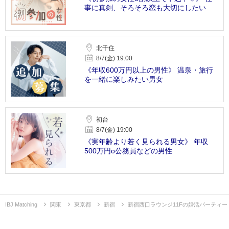
事に真剣、そろそろ恋も大切にしたい
北千住
8/7(金) 19:00
《年収600万円以上の男性》 温泉・旅行
を一緒に楽しみたい男女
初台
8/7(金) 19:00
《実年齢より若く見られる男女》 年収
500万円o公務員などの男性
IBJ Matching
関東
東京都
新宿
新宿西口ラウンジ11Fの婚活パーティー