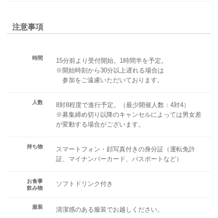
注意事項
時間
15分前より受付開始。1時間半を予定。
※開始時刻から30分以上遅れる場合は
参加をご遠慮いただいております。
人数
8対8程度で進行予定。（最少開催人数：4対4）
※募集締め切り以降のキャンセルによっては男女差
が変動する場合がございます。
持ち物
スマートフォン・顔写真付きの身分証（運転免許
証、マイナンバーカード、パスポートなど）
お食事
ソフトドリンク付き
飲み物
服装
清潔感のある服装でお越しください。