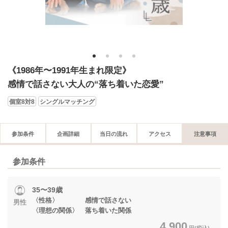
1
2
3
4
《1986年〜1991年生まれ限定》
感情で話さない大人の“落ち着いた恋愛”
個室8対8
シングルマッチング
参加条件
企画詳細
当日の流れ
アクセス
注意事項
参加条件
35〜39歳
〈性格〉 感情で話さない
男性
〈理想の関係〉 落ち着いた関係
4,900
円(税込)