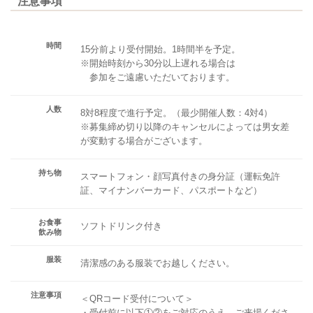
注意事項
時間
15分前より受付開始。1時間半を予定。
※開始時刻から30分以上遅れる場合は
参加をご遠慮いただいております。
人数
8対8程度で進行予定。（最少開催人数：4対4）
※募集締め切り以降のキャンセルによっては男女差
が変動する場合がございます。
持ち物
スマートフォン・顔写真付きの身分証（運転免許
証、マイナンバーカード、パスポートなど）
お食事
ソフトドリンク付き
飲み物
服装
清潔感のある服装でお越しください。
注意事項
＜QRコード受付について＞
・受付前に以下①②をご対応のうえ、ご来場くださ