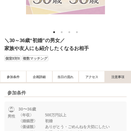
1
2
3
4
＼30～36歳“初婚”の男女／
家族や友人にも紹介したくなるお相手
個室8対8
複数マッチング
参加条件
企画詳細
当日の流れ
アクセス
注意事項
参加条件
30〜36歳
〈年収〉 500万円以上
男性
〈婚姻歴〉 初婚
〈価値観〉 ありがとう・ごめんねを大切にしたい