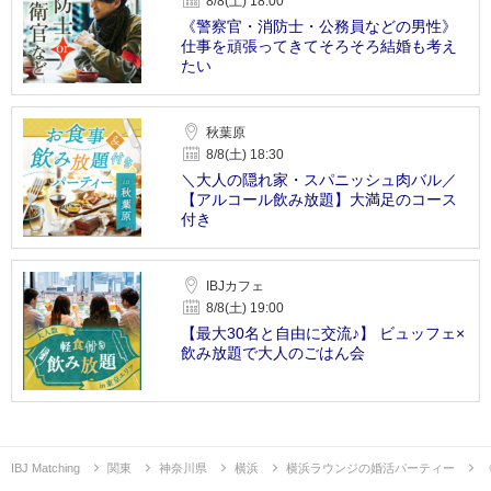
8/8(土) 18:00
《警察官・消防士・公務員などの男性》
仕事を頑張ってきてそろそろ結婚も考え
たい
秋葉原
8/8(土) 18:30
＼大人の隠れ家・スパニッシュ肉バル／
【アルコール飲み放題】大満足のコース
付き
IBJカフェ
8/8(土) 19:00
【最大30名と自由に交流♪】 ビュッフェ×
飲み放題で大人のごはん会
IBJ Matching
関東
神奈川県
横浜
横浜ラウンジの婚活パーティー