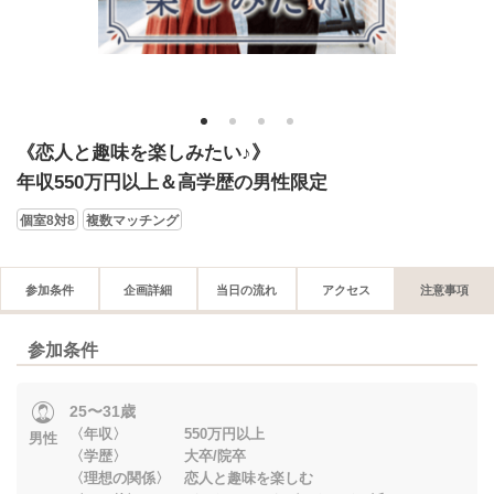
1
2
3
4
《恋人と趣味を楽しみたい♪》
年収550万円以上＆高学歴の男性限定
個室8対8
複数マッチング
参加条件
企画詳細
当日の流れ
アクセス
注意事項
参加条件
25〜31歳
〈年収〉 550万円以上
男性
〈学歴〉 大卒/院卒
〈理想の関係〉 恋人と趣味を楽しむ