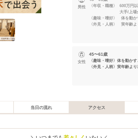
〈年収・職種〉 600万円
男性
大手/上場企業
〈趣味・嗜好〉 体を動か
〈外見・人柄〉 実年齢よ
45〜61歳
〈趣味・嗜好〉体を動かす
女性
〈外見・人柄〉実年齢より
当日の流れ
アクセス
＼いつまでも
若々しく
いたい／