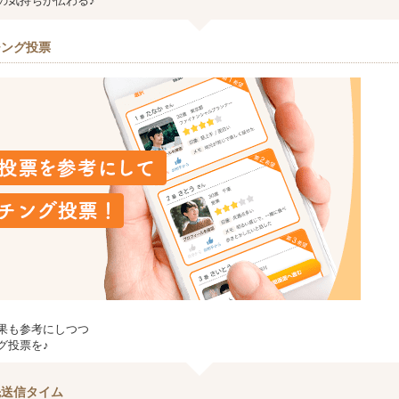
の気持ちが伝わる♪
チング投票
果も参考にしつつ
グ投票を♪
先送信タイム