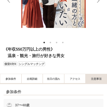
1
2
3
4
《年収550万円以上の男性》
温泉・観光・旅行が好きな男女
個室8対8
シングルマッチング
参加条件
企画詳細
当日の流れ
アクセス
注意事項
参加条件
37〜48歳