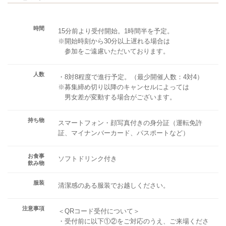
時間
15分前より受付開始。1時間半を予定。
※開始時刻から30分以上遅れる場合は
参加をご遠慮いただいております。
人数
・8対8程度で進行予定。（最少開催人数：4対4）
※募集締め切り以降のキャンセルによっては
男女差が変動する場合がございます。
持ち物
スマートフォン・顔写真付きの身分証（運転免許
証、マイナンバーカード、パスポートなど）
お食事
ソフトドリンク付き
飲み物
服装
清潔感のある服装でお越しください。
注意事項
＜QRコード受付について＞
・受付前に以下①②をご対応のうえ、ご来場くださ