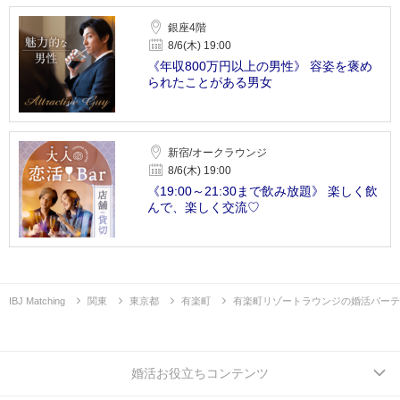
銀座4階
8/6(木) 19:00
《年収800万円以上の男性》 容姿を褒め
られたことがある男女
新宿/オークラウンジ
8/6(木) 19:00
《19:00～21:30まで飲み放題》 楽しく飲
んで、楽しく交流♡
IBJ Matching
関東
東京都
有楽町
有楽町リゾートラウンジの婚活パーテ
婚活お役立ちコンテンツ