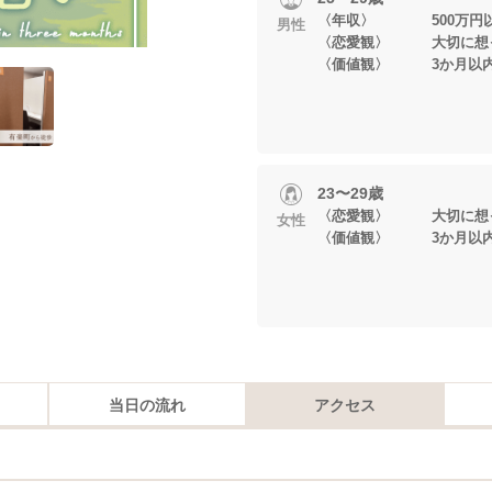
〈年収〉 500万円
男性
〈恋愛観〉 大切に想っ
〈価値観〉 3か月以内
23〜29歳
〈恋愛観〉 大切に想っ
女性
〈価値観〉 3か月以内
当日の流れ
アクセス