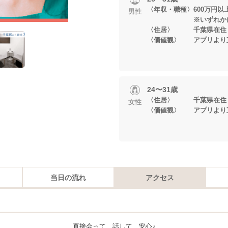
〈年収・職種〉600万円以
男性
※いずれかに当
〈住居〉 千葉県在住
〈価値観〉 アプリより
24〜31歳
〈住居〉 千葉県在住
女性
〈価値観〉 アプリより
当日の流れ
アクセス
直接会って、話して、安心♪