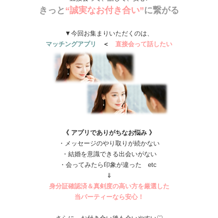
きっと
“誠実なお付き合い”
に繋がる
▼今回お集まりいただくのは、
マッチングアプリ
＜
直接会って話したい
《 アプリでありがちなお悩み 》
・メッセージのやり取りが続かない
・結婚を意識できる出会いがない
・会ってみたら印象が違った etc
⇓
身分証確認済＆真剣度の高い方を厳選した
当パーティーなら安心！