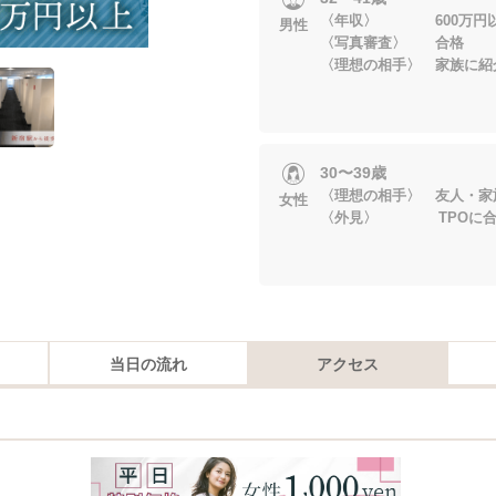
〈年収〉 600万円
男性
〈写真審査〉 合格
〈理想の相手〉 家族に紹
30〜39歳
〈理想の相手〉 友人・家
女性
〈外見〉 TPOに合
当日の流れ
アクセス