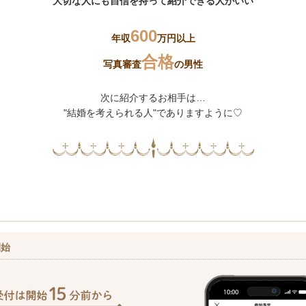
大切な人にも自信を持って紹介できる人がいい
600
年収
万円以上
合格
写真審査
の男性
次に紹介するお相手は…
"結婚を考えられる人"でありますように♡
開始