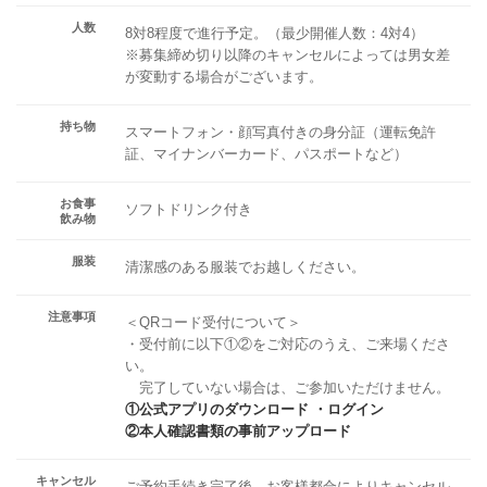
人数
8対8程度で進行予定。（最少開催人数：4対4）
※募集締め切り以降のキャンセルによっては男女差
が変動する場合がございます。
持ち物
スマートフォン・顔写真付きの身分証（運転免許
証、マイナンバーカード、パスポートなど）
お食事
ソフトドリンク付き
飲み物
服装
清潔感のある服装でお越しください。
注意事項
＜QRコード受付について＞
・受付前に以下①②をご対応のうえ、ご来場くださ
い。
完了していない場合は、ご参加いただけません。
①公式アプリのダウンロード ・ログイン
②本人確認書類の事前アップロード
キャンセル
ご予約手続き完了後、お客様都合によりキャンセル