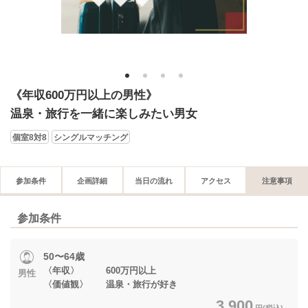
1
2
3
4
《年収600万円以上の男性》
温泉・旅行を一緒に楽しみたい男女
個室8対8
シングルマッチング
参加条件
企画詳細
当日の流れ
アクセス
注意事項
参加条件
50〜64歳
〈年収〉 600万円以上
男性
〈価値観〉 温泉・旅行が好き
3,900
円(税込)