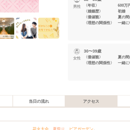
〈年収〉 600万円
男性
〈婚姻歴〉 初婚
〈価値観〉 夏の間に
〈理想の関係性〉 一緒に
30〜39歳
〈価値観〉 夏の間に
女性
〈理想の関係性〉 一緒に
当日の流れ
アクセス
花火大会
、
夏祭り
、
ビアガーデン
。