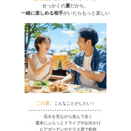
せっかくの
夏
だから、
一緒に楽しめる相手
がいたらもっと楽しい
この夏
、こんなことがしたい！
・
花火を見ながら並んで歩く
・
週末にふらっとドライブやお出かけ
・
ビアガーデンやテラス席で乾杯