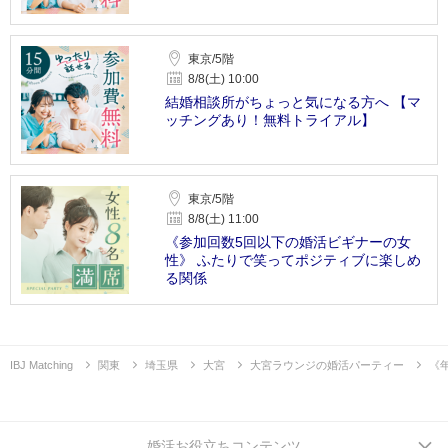
東京/5階
8/8(土) 10:00
結婚相談所がちょっと気になる方へ 【マ
ッチングあり！無料トライアル】
東京/5階
8/8(土) 11:00
《参加回数5回以下の婚活ビギナーの女
性》 ふたりで笑ってポジティブに楽しめ
る関係
IBJ Matching
関東
埼玉県
大宮
大宮ラウンジの婚活パーティー
《
婚活お役立ちコンテンツ