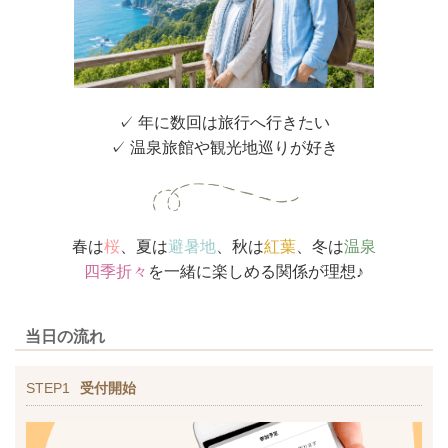
✓ 年に数回は旅行へ行きたい
✓ 温泉旅館や観光地巡りが好き
春は
桜
、夏は
避暑地
、秋は
紅葉
、冬は
温泉
四季折々
を一緒に楽しめる関係が理想♪
当日の流れ
STEP1
受付開始