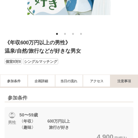
1
2
3
4
《年収600万円以上の男性》
温泉/自然/旅行などが好きな男女
個室8対8
シングルマッチング
参加条件
企画詳細
当日の流れ
アクセス
注意事項
参加条件
50〜59歳
〈年収〉 600万円以上
男性
〈趣味〉 旅行が好き
4,900
円(税込)