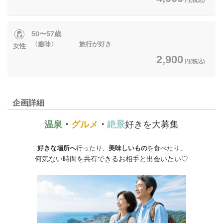
50〜57歳
〈趣味〉 旅行が好き
女性
2,900
円(税込)
企画詳細
温泉
・
グルメ
・
絶景
好きを大募集
好きな場所へ
行ったり、
美味しいもの
を食べたり、
何気ない時間を共有できるお相手と出会いたい♡