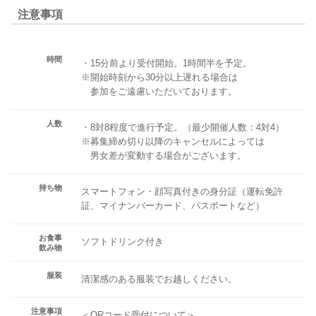
注意事項
時間
・15分前より受付開始。1時間半を予定。
※開始時刻から30分以上遅れる場合は
参加をご遠慮いただいております。
人数
・8対8程度で進行予定。（最少開催人数：4対4）
※募集締め切り以降のキャンセルによっては
男女差が変動する場合がございます。
持ち物
スマートフォン・顔写真付きの身分証（運転免許
証、マイナンバーカード、パスポートなど）
お食事
ソフトドリンク付き
飲み物
服装
清潔感のある服装でお越しください。
注意事項
＜QRコード受付について＞