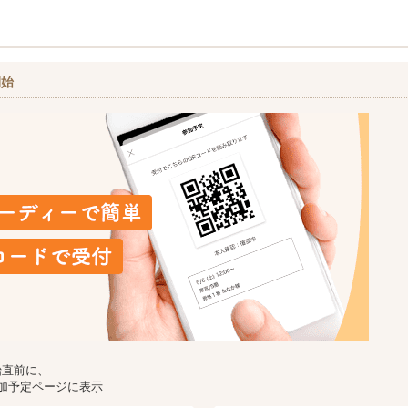
開始
始直前に、
加予定ページに表示