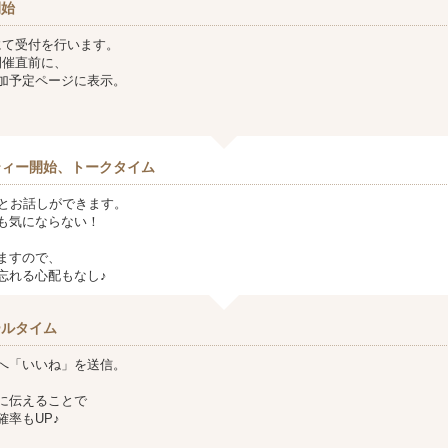
開始
にて受付を行います。
開催直前に、
加予定ページに表示。
ティー開始、トークタイム
方とお話しができます。
も気にならない！
ますので、
忘れる心配もなし♪
ールタイム
へ「いいね」を送信。
に伝えることで
確率もUP♪