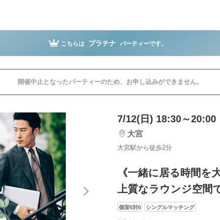
プラチナ
こちらは
パーティーです。
開催中止となったパーティーのため、お申し込みができません。
7/12(日) 18:30～20:00
大宮
大宮駅から徒歩2分
《一緒に居る時間を
上質なラウンジ空間
個室6対6
シングルマッチング