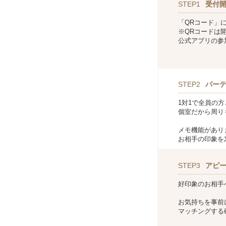
STEP1
受付
「QRコード」
※QRコードは
公式アプリの参
STEP2
パー
1対1で全員の
個室だから周り
メモ機能があり
お相手の印象を
STEP3
アピ
好印象のお相手
お気持ちを事前
マッチングする