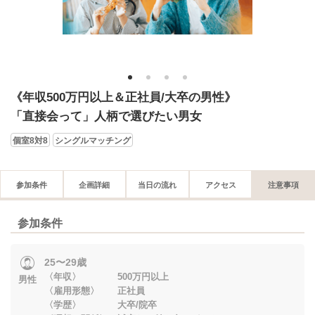
1
2
3
4
《年収500万円以上＆正社員/大卒の男性》
「直接会って」人柄で選びたい男女
個室8対8
シングルマッチング
参加条件
企画詳細
当日の流れ
アクセス
注意事項
参加条件
25〜29歳
〈年収〉 500万円以上
男性
〈雇用形態〉 正社員
〈学歴〉 大卒/院卒