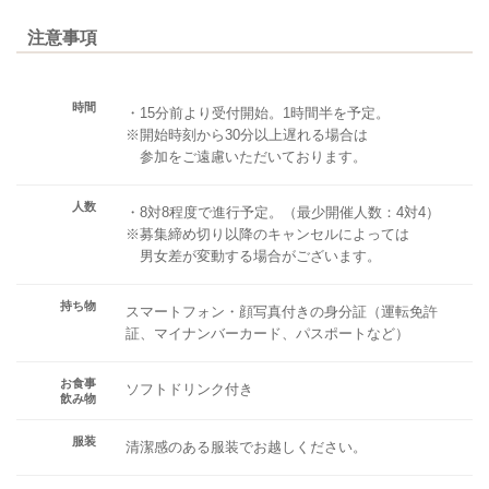
注意事項
時間
・15分前より受付開始。1時間半を予定。
※開始時刻から30分以上遅れる場合は
参加をご遠慮いただいております。
人数
・8対8程度で進行予定。（最少開催人数：4対4）
※募集締め切り以降のキャンセルによっては
男女差が変動する場合がございます。
持ち物
スマートフォン・顔写真付きの身分証（運転免許
証、マイナンバーカード、パスポートなど）
お食事
ソフトドリンク付き
飲み物
服装
清潔感のある服装でお越しください。