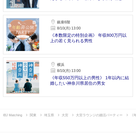
銀座6階
8/10(月) 13:00
《本数限定の特別企画》 年収800万円以
上の若く見られる男性
横浜
8/10(月) 13:00
《年収550万円以上の男性》 1年以内に結
婚したい神奈川県居住の男女
IBJ Matching
関東
埼玉県
大宮
大宮ラウンジの婚活パーティー
《