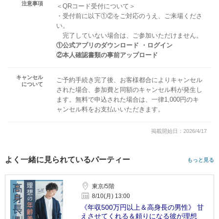
注意事項
＜QRコード受付について＞
・受付前に以下①②をご対応のうえ、ご来場くださ
い。
完了していない場合は、ご参加いただけません。
①公式アプリのダウンロード ・ログイン
②本人確認書類の事前アップロード
キャンセル
ご予約手続き完了後、お客様都合によりキャンセル
について
された場合、参加費と同額のキャンセル料が発生し
ます。無料で申込された場合は、一律1,000円のキ
ャンセル料をお支払いいただきます。
掲載開始日：2026/4/17
よく一緒に見られているパーティー
もっと見る
東京/5階
8/10(月) 13:00
《年収500万円以上＆高身長の男性》 甘
えさせてくれる＆頼りになる彼が理想