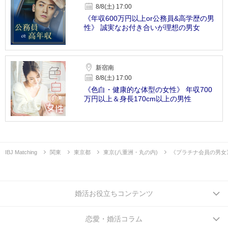
8/8(土) 17:00
《年収600万円以上or公務員&高学歴の男
性》 誠実なお付き合いが理想の男女
新宿南
8/8(土) 17:00
《色白・健康的な体型の女性》 年収700
万円以上＆身長170cm以上の男性
IBJ Matching
関東
東京都
東京(八重洲・丸の内)
《プラチナ会員の男女
婚活お役立ちコンテンツ
恋愛・婚活コラム