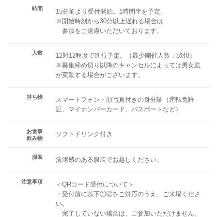
時間
15分前より受付開始。1時間半を予定。
※開始時刻から30分以上遅れる場合は
参加をご遠慮いただいております。
人数
12対12程度で進行予定。（最少開催人数：8対8）
※募集締め切り以降のキャンセルによっては男女差
が変動する場合がございます。
持ち物
スマートフォン・顔写真付きの身分証（運転免許
証、マイナンバーカード、パスポートなど）
お食事
ソフトドリンク付き
飲み物
服装
清潔感のある服装でお越しください。
注意事項
＜QRコード受付について＞
・受付前に以下①②をご対応のうえ、ご来場くださ
い。
完了していない場合は、ご参加いただけません。