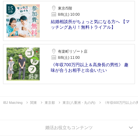
東京/5階
8/8(土) 10:00
結婚相談所がちょっと気になる方へ 【マ
ッチングあり！無料トライアル】
有楽町リゾート店
8/8(土) 11:00
《年収700万円以上＆高身長の男性》 趣
味が合うお相手と出会いたい
IBJ Matching
関東
東京都
東京(八重洲・丸の内)
《年収600万円以上の
婚活お役立ちコンテンツ